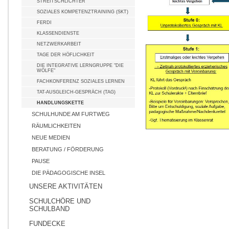
STREITSCHLICHTER
SOZIALES KOMPETENZTRAINING (SKT)
FERDI
KLASSENDIENSTE
NETZWERKARBEIT
TAGE DER HÖFLICHKEIT
DIE INTEGRATIVE LERNGRUPPE "DIE
WÖLFE"
FACHKONFERENZ SOZIALES LERNEN
TAT-AUSGLEICH-GESPRÄCH (TAG)
HANDLUNGSKETTE
SCHULHUNDE AM FURTWEG
RÄUMLICHKEITEN
NEUE MEDIEN
BERATUNG / FÖRDERUNG
PAUSE
DIE PÄDAGOGISCHE INSEL
UNSERE AKTIVITÄTEN
SCHULCHÖRE UND
SCHULBAND
FUNDECKE