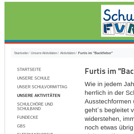
Startseite
Unsere Aktivitäten
Aktivitäten
Furtis im "Backfieber"
Furtis im "Bac
STARTSEITE
UNSERE SCHULE
Wie in jedem Jah
UNSER SCHULVORMITTAG
herrlich in der S
UNSERE AKTIVITÄTEN
Ausstechformen u
SCHULCHÖRE UND
SCHULBAND
geht´s begleitet
FUNDECKE
widerstehen, imm
GBS
noch etwas übrig