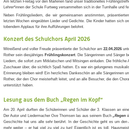
Am letzten Freitag vor den Maiferien fand unser traditionelles Frühlingstreff
Lehrer*innen der Schule Furtweg versammelten sich in der Turnhalle und f
Neben Frühlingsliedern, die wir gemeinsamen anstimmten, präsentierte
letzten Wochen eingeübten Lieder und Gedichte. Die Kinder hatten sich or
tobendem Applaus für ihre Aufführungen belohnt.
Konzert des Schulchors April 2026
Mitreißend und voller Freude präsentierte der Schulchor am
22.04.2026
unte
Rother sein diesjähriges
Frühlingskonzert
. Die Sängerinnen und Sänger be
Liedern, die sofort zum Mitklatschen und Mitsingen einluden. Die fröhliche
Zuschauer über, die sichtlich Spaß hatten. Es war ein gelungenes musikali
Erinnerung bleiben wird! Ein herzliches Dankeschön an alle Sängerinnen u
Rother, der den Chor meisterhaft leitet, und an alle Besucher, die den Chora
unterstützt haben.
Lesung aus dem Buch „Regen im Kopf“
Am 20. April durften die Schülerinnen und Schüler der 3. Klassen an ei
Der Autor und Liedermacher Ove Thomsen las aus seinem Buch
„Regen 
Geschichte hat uns alle sehr berührt. In der Geschichte geht es um den
mehr weiter – er hat viel zu viel zu tun! Eigentlich ist es toll, Hausmei