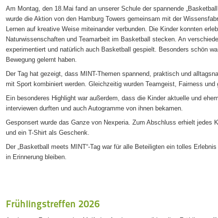
Am Montag, den 18.Mai fand an unserer Schule der spannende „Basketball 
wurde die Aktion von den Hamburg Towers gemeinsam mit der Wissensfabr
Lernen auf kreative Weise miteinander verbunden. Die Kinder konnten erleb
Naturwissenschaften und Teamarbeit im Basketball stecken. An verschied
experimentiert und natürlich auch Basketball gespielt. Besonders schön war
Bewegung gelernt haben.
Der Tag hat gezeigt, dass MINT-Themen spannend, praktisch und alltagsna
mit Sport kombiniert werden. Gleichzeitig wurden Teamgeist, Fairness und 
Ein besonderes Highlight war außerdem, dass die Kinder aktuelle und ehema
interviewen durften und auch Autogramme von ihnen bekamen.
Gesponsert wurde das Ganze von Nexperia. Zum Abschluss erhielt jedes Kin
und ein T-Shirt als Geschenk.
Der „Basketball meets MINT“-Tag war für alle Beteiligten ein tolles Erlebni
in Erinnerung bleiben.
Frühlingstreffen 2026