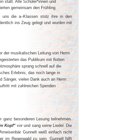
en statt. Alle Schüler*innen und
eierten gemeinsam den Frühling.
n uns die a–Klassen stolz ihre in den
dentlich ins Zeug gelegt und wurden mit
r der musikalischen Leitung von Herrn
geisterten das Publikum mit flotten
 Atmosphäre sprang schnell auf die
sches Erlebnis, das noch lange in
nd Sänger, vielen Dank auch an Herrn
uftritt mit zahlreichen Spenden
ner ganz besonderen Lesung teilnehmen.
im Kopf“
vor und sang seine Lieder. Die
 Ameisenbär Gunnelt weiß einfach nicht
ster im Regenwald zu sein. Gunnelt hilft