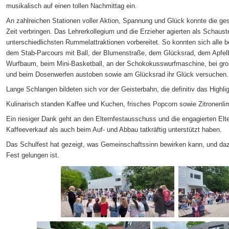
musikalisch auf einen tollen Nachmittag ein.
An zahlreichen Stationen voller Aktion, Spannung und Glück konnte die 
Zeit verbringen. Das Lehrerkollegium und die Erzieher agierten als Schaust
unterschiedlichsten Rummelattraktionen vorbereitet. So konnten sich alle b
dem Stab-Parcours mit Ball, der Blumenstraße, dem Glücksrad, dem Apfe
Wurfbaum, beim Mini-Basketball, an der Schokokusswurfmaschine, bei g
und beim Dosenwerfen austoben sowie am Glücksrad ihr Glück versuchen.
Lange Schlangen bildeten sich vor der Geisterbahn, die definitiv das Highli
Kulinarisch standen Kaffee und Kuchen, frisches Popcorn sowie Zitronenli
Ein riesiger Dank geht an den Elternfestausschuss und die engagierten Elt
Kaffeeverkauf als auch beim Auf- und Abbau tatkräftig unterstützt haben.
Das Schulfest hat gezeigt, was Gemeinschaftssinn bewirken kann, und daz
Fest gelungen ist.